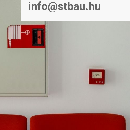
info
@
stbau.hu